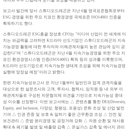
작사와 우수 스탭에게 분기별 포상을 제공하고 있다.
보고서 발간에 앞서 스튜디오드래곤은 지난 6월 영국표준협회로부터
ESG 경영을 위한 주요 지표인 환경경영 국제표준 ISO14001 인증을
획득하기도 했다.
스튜디오드래곤 ESG총괄 장성호 CFO는 "미디어 산업이 전 세계에 미
치는 파급력을 고려하면 K드라마 선도기업인 스튜디오드래곤의 지속
가능경영 활동에 대한 투자자와 이해관계자들의 높은 관심에 깊이 공
감한다"며 "스튜디오드래곤은 지난 6월 지속가능경영을 위한 주요 지
표인 환경경영시스템 인증(ISO14001) 획득 등의 성과를 이룩했으며,
K드라마 선도기업으로 지속가능한 생태계 조성을 위해 지속가능경영
실행에 앞장설 예정"이라고 밝혔다.
한편 지속가능성보고서
은 지난 1월부터 일반인과 업계 관계자들을
대상으로 한 설문조사와 고객, 투자사, 협력사, 임직원 등 내·외부 이
해관계자들로 구성된 자문협의체 의견을 기반으로 지속가능성 중대
성 이슈를 선정했다. 이번 보고서에는 △ 콘텐츠를 통한 DEI(Diversity,
Equity, and Inclusion, 다양성, 형평성, 포용성) 문화 조성 및 산업 발전
기여 △ 인권 존중 및 보호 & 일하기 좋은 근무환경 조성 △ 안전 및
보건관리 △ 준법∙윤리경영 및 공정거래 강화 △ 자원 순환 및 재사용
확대 & 폐기물 발생 및 배출량 감축 △ 온실가스 감축 및 에너지 관리