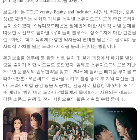
porting Initiative) Standards 2021을 따랐다.
보고서에는 DEI(Diversity, Equity, and Inclusion, 다양성, 형평성, 포용
성)로 대변되는 사회적 가치를 녹여낸 스튜디오드래곤의 주요 드라마
들이 소개됐다. 스튜디오드래곤은 장애인에 대한 사회적 차별 문제를
따뜻한 시선으로 담아낸 <우리들의 블루스>, 성소수자에 대한 편견을
깬 <마인>, 학교 폭력에 대항한 약자들의 연대를 담은 <더 글로리> 등
사회적 가치를 담은 드라마 제작을 늘려나간다는 방침이다.
환경보호를 염두에 둔 촬영 세트 설치 및 철거 과정에서 폐기물 발생
량을 줄이기 위한 시도들도 포함됐다. 일례로 스튜디오드래곤은 지난
2021년 문경시와 업무협약을 맺고 2,294㎡에 달하는 폐기물 부지를 드
라마 <환혼> 오픈세트로 탈바꿈 시키고 촬영 종료 후 지역 특산물 판
매, 드라마 체험 공간 등을 제공하는 관광지로 활용한 바 있다. 또 우
주 배경의 방영 예정 드라마 <별들에게 물어봐>에 사용되는 세트와
각종 소품도 관광 및 전시 자원으로의 활용 계획을 수립 중이다.